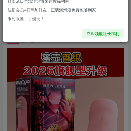
社长从日本漂洋过海来送你福利啦！
蜜壶日本本土唯一「全手工」名器——机器量产遍地都是，
注册会员+扫码加好友，正装润滑液免费包邮到家！
每支都由匠人独立灌注、修边、涂装，不是工厂流水线，是
限时限量，手慢无！
“成人界的劳斯莱斯”，其中蜜壶香织就是他们的旗舰款。
立即领取社长福利
开箱第一眼