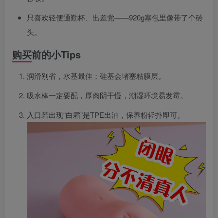
只喜欢轻便通勤杯、出差党——920g塞包里像带了个砖
头。
购买前的小Tips
润滑别省，水基最佳；硅基会堵塞粘膜层。
吸水棒一定要配，厚肉阴干慢，潮湿环境易发霉。
入口若出现“白霜”是TPE出油，保养粉轻扑即可。