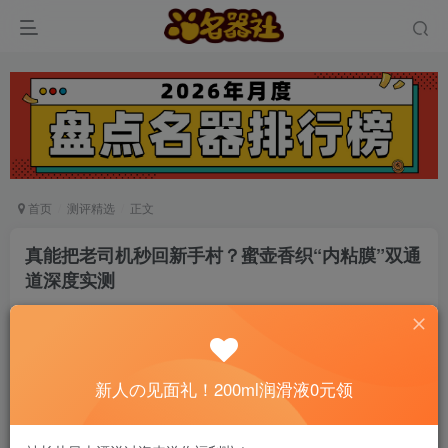
首页
测评精选
正文
真能把老司机秒回新手村？蜜壶香织“内粘膜”双通
道深度实测
名器社
关注
私信
5个月前发布
0
706
15
新人の见面礼！200ml润滑液0元领
📢 社长提示：新用户注册并加好友，免费领
200ml润滑液哦～