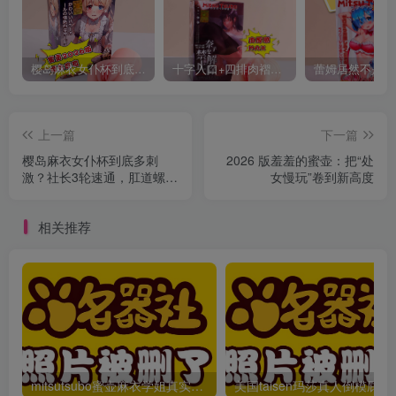
樱岛麻衣女仆杯到底多刺激？社长3轮速通，肛道螺旋直接破防
十字入口+四排肉褶，奈子姐姐第一秒就“咔”住我？！进阶玩家别滑走
上一篇
下一篇
樱岛麻衣女仆杯到底多刺
2026 版羞羞的蜜壶：把“处
激？社长3轮速通，肛道螺旋
女慢玩”卷到新高度
直接破防
相关推荐
mitsutsubo蜜壶麻衣学姐真实倒模男用飞机杯测评推荐
美国taisen玛莎