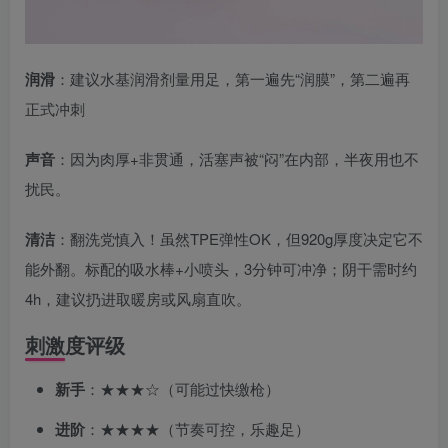
润滑
：建议水基润滑剂量用足，第一遍先“润膜”，第二遍再
正式冲刺
声音
：因为肉厚+非贯通，活塞声被“闷”在内部，半夜用也不
扰民。
清洁
：翻洗党慎入！虽然TPE弹性OK，但920g厚度决定它不
能外翻。标配的吸水棒+小喷头，3分钟可冲净；阴干需时约
4h，建议扔进取暖房或风扇直吹。
刺激度评级
新手
：★★★☆（可能过快缴枪）
进阶
：★★★★（节奏可控，乐趣足）