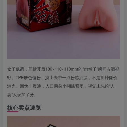
盒子低调，但拆开后180×110×110mm的“肉墩子”瞬间占满视
野。TPE肤色偏粉，摸上去带一点粉感油脂，不是那种廉价
油光。因为非贯通，入口两朵小蝴蝶紧闭，视觉上先给“人
妻”人设加了分。
核心卖点速览