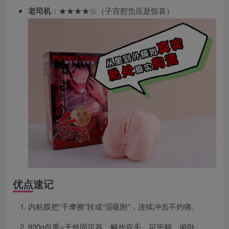
老司机
：★★★★☆（子宫腔负压是惊喜）
优点速记
内粘膜把“干摩擦”转成“湿吸附”，连续冲击不灼痛。
920g自重=天然固定器，解放双手，可平躺、俯卧。