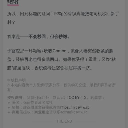
结语
所以，回到标题的疑问：920g的香织真能把老司机秒回新手
村？
答案是——
不会秒回，但会秒缴。
子宫腔那一环颗粒+吮吸Combo，就像人妻突然收紧的膝
盖，经验再老也得多喘两口。如果你受得了重量，又馋“粘
膜”那层湿软，香织值得让宿舍抽屉再挤一挤。
©
版权声明
⚠️本站内容为个人见解/玩家分享，仅供学习交流，版权归原作者所
有。
授权说明：
除特别标注外，默认采用
CC BY 4.0
， 转载需：
🔹 署名：保留作者及
名器社
🔹 链接：建议附原文链接或首页
https://m.cswjw.cc
🔹 商用需授权：商业用途请联系admin@cswjw.cc
THE END