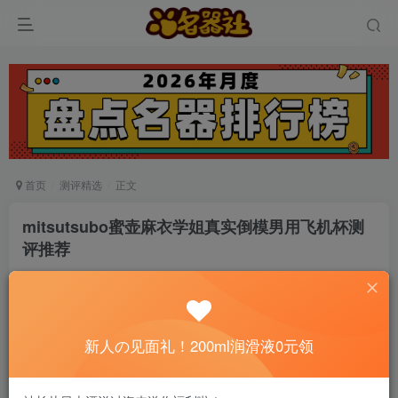
首页
测评精选
正文
mitsutsubo蜜壶麻衣学姐真实倒模男用飞机杯测
评推荐
神之手加藤俭
关注
私信
5个月前发布
0
3158
14
新人の见面礼！200ml润滑液0元领
📢 社长提示：新用户注册并加好友，免费领
200ml润滑液哦～