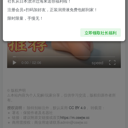
社长从日本漂洋过海来送你福利啦！
注册会员+扫码加好友，正装润滑液免费包邮到家！
限时限量，手慢无！
立即领取社长福利
speed
0:00
/
02:06
©
版权声明
⚠️本站内容为个人见解/玩家分享，仅供学习交流，版权归原作者所
有。
授权说明：
除特别标注外，默认采用
CC BY 4.0
， 转载需：
🔹 署名：保留作者及
名器社
🔹 链接：建议附原文链接或首页
https://m.cswjw.cc
🔹 商用需授权：商业用途请联系admin@cswjw.cc