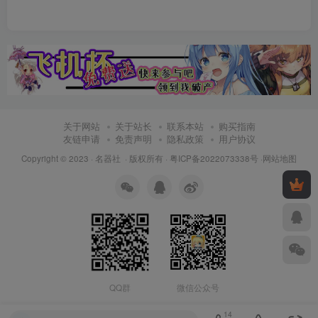
关于网站
关于站长
联系本站
购买指南
友链申请
免责声明
隐私政策
用户协议
Copyright © 2023 ·
名器社
· 版权所有 ·
粤ICP备2022073338号
·
网站地图
QQ群
微信公众号
14