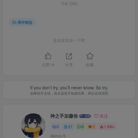
THE END
测评精选
喜欢就支持一下吧
点赞
14
分享
收藏
If you don’t try, you’ll never know. So try.
如果你不去试，你永远也不知道结果，所以去试试吧
神之手加藤俭
关注
0
27
0
2
1.9W+
神的右手