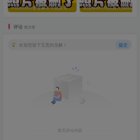
mitsutsubo蜜壶麻衣学姐真实倒模男用飞机杯测评推荐
美国taisen玛莎
评论
抢沙发
欢迎您留下宝贵的见解！
提交
暂无评论内容