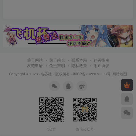
关于网站
关于站长
联系本站
购买指南
友链申请
免责声明
隐私政策
用户协议
Copyright © 2023 ·
名器社
· 版权所有 ·
粤ICP备2022073338号
·
网站地图
QQ群
微信公众号