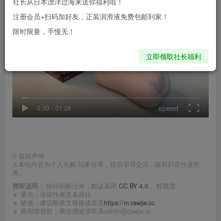
社长从日本漂洋过海来送你福利啦！
注册会员+扫码加好友，正装润滑液免费包邮到家！
限时限量，手慢无！
立即领取社长福利
speed
0:00
/
01:28
©
版权声明
⚠️本站内容为个人见解/玩家分享，仅供学习交流，版权归原作者所
有。
授权说明：
除特别标注外，默认采用
CC BY 4.0
， 转载需：
🔹 署名：保留作者及
名器社
🔹 链接：建议附原文链接或首页
https://m.cswjw.cc
🔹 商用需授权：商业用途请联系admin@cswjw.cc