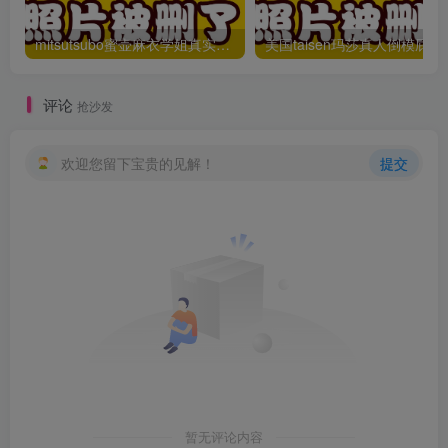
mitsutsubo蜜壶麻衣学姐真实倒模男用飞机杯测评推荐
美国taisen玛莎
评论
抢沙发
欢迎您留下宝贵的见解！
提交
暂无评论内容