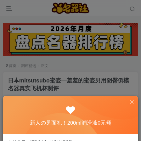
首页
测评精选
正文
日本mitsutsubo蜜壶—羞羞的蜜壶男用阴臀倒模
名器真实飞机杯测评
神之手加藤俭
关注
私信
5个月前发布
0
591
9
新人の见面礼！200ml润滑液0元领
📢 社长提示：新用户注册并加好友，免费领
200ml润滑液哦～