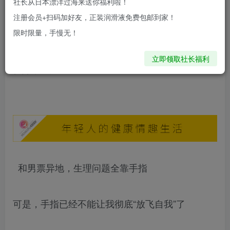
社长从日本漂洋过海来送你福利啦！
注册会员+扫码加好友，正装润滑液免费包邮到家！
l 棒身很柔软，入体很舒适 l 震感酥麻不生硬 l 棒
限时限量，手慢无！
体可任意调整角度，更容易Get到自己的点 l 尺寸
立即领取社长福利
很好，不大
和男票异地，生理问题全靠手指
可是，手指已经不能让我彻底“放飞自我”了