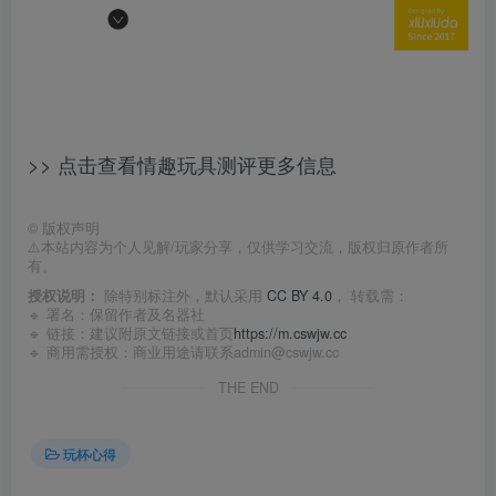
>> 点击查看情趣玩具测评更多信息
©
版权声明
⚠️本站内容为个人见解/玩家分享，仅供学习交流，版权归原作者所
有。
授权说明：
除特别标注外，默认采用
CC BY 4.0
， 转载需：
🔹 署名：保留作者及
名器社
🔹 链接：建议附原文链接或首页
https://m.cswjw.cc
🔹 商用需授权：商业用途请联系admin@cswjw.cc
THE END
玩杯心得