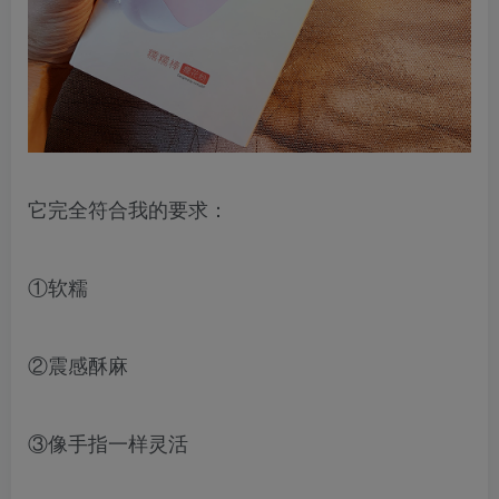
它完全符合我的要求：
①软糯
②震感酥麻
③像手指一样灵活