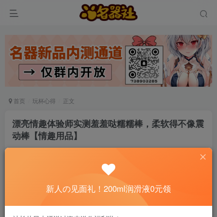
首页
玩杯心得
正文
漂亮情趣体验师实测羞羞哒糯糯棒，柔软得不像震
动棒【情趣用品】
真爱无敌
关注
私信
5个月前发布
0
67
9
新人の见面礼！200ml润滑液0元领
📢 社长提示：新用户注册并加好友，免费领
200ml润滑液哦～