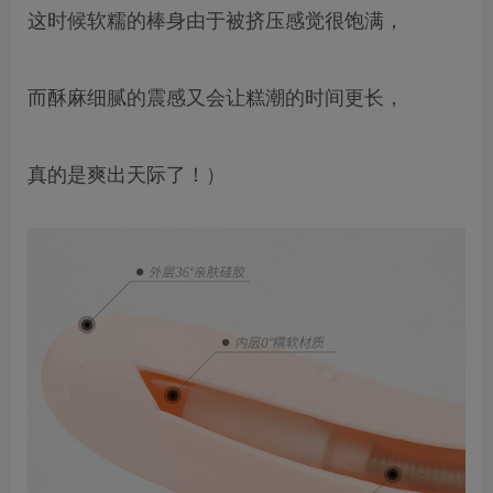
这时候软糯的棒身由于被挤压感觉很饱满，
而酥麻细腻的震感又会让糕潮的时间更长，
真的是爽出天际了！）