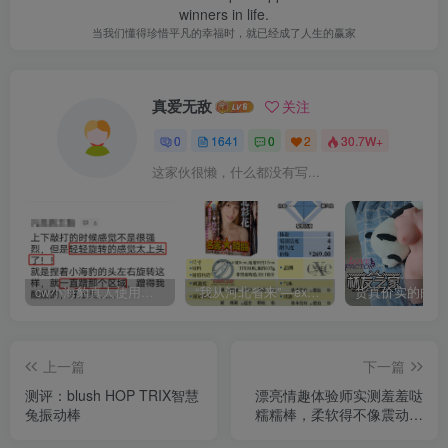
winners in life.
当我们懂得珍惜平凡的幸福时，就已经成了人生的赢家
真爱无敌
关注
0
1641
0
2
30.7W+
这家伙很懒，什么都没有写...
cw小海豹真人使用视频教学，小海豹到底咋用？
“我从河北省来”—exe河北彩花（中高刺激）评测 | ¥200-400区间 – 4星推荐
上一篇
下一篇
测评：blush HOP TRIX智慧
漂亮情趣体验师实测羞羞哒
兔振动棒
糯糯棒，柔软得不像震动棒
【情趣用品】