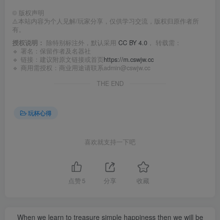
©
版权声明
⚠️本站内容为个人见解/玩家分享，仅供学习交流，版权归原作者所
有。
授权说明：
除特别标注外，默认采用
CC BY 4.0
， 转载需：
🔹 署名：保留作者及
名器社
🔹 链接：建议附原文链接或首页
https://m.cswjw.cc
🔹 商用需授权：商业用途请联系admin@cswjw.cc
THE END
玩杯心得
喜欢就支持一下吧
点赞
5
分享
收藏
When we learn to treasure simple happiness then we will be