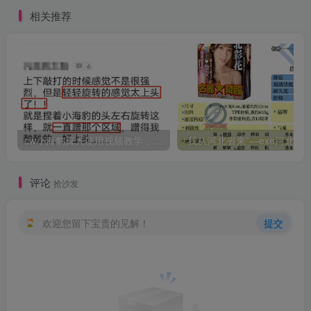
相关推荐
cw小海豹真人使用视频教学，小海豹到底咋用？
“我从河北省来”—exe河北彩花（中高刺激）评测 | ¥200
评论
抢沙发
欢迎您留下宝贵的见解！
提交