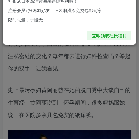
社长从日本漂洋过海来送你福利啦！
blush面向全国招品牌代理，支持多平台无忧创
注册会员+扫码加好友，正装润滑液免费包邮到家！
限时限量，手慢无！
业，招商热线：400-8163-520
立即领取社长福利
​有多少仙女对于自己的私密处非常了解呢？经常关
注私密处的变化？每年都去进行妇科检查吗？举起
你的双手，让我看见。
史上最污孕妇黄阿丽曾在她的脱口秀中大谈自己的
生育经。黄阿丽说到，怀孕期间，很多妈妈跟她
说：在医院多拿几包免费的纸尿裤。