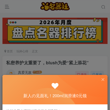
首页
玩杯心得
正文
私密养护太重要了，blush为爱“紧上添花”
真爱无敌
关注
私信
5个月前发布
0
65
5
📢 社长提示：新用户注册并加好友，免费领
新人の见面礼！200ml润滑液0元领
200ml润滑液哦～