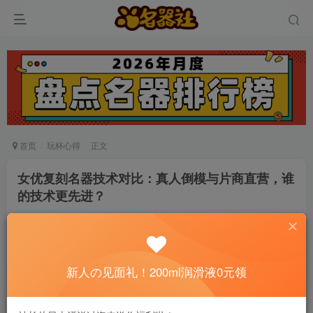
首页
玩杯心得
正文
女优复刻名器技术对比：真人倒模与片商直营，谁
的技术更先进？
名器社的YUKI
关注
私信
1个月前发布
0
288
8
新人の见面礼！200ml润滑液0元领
📢 社长提示：新用户注册并加好友，免费领
200ml润滑液哦～