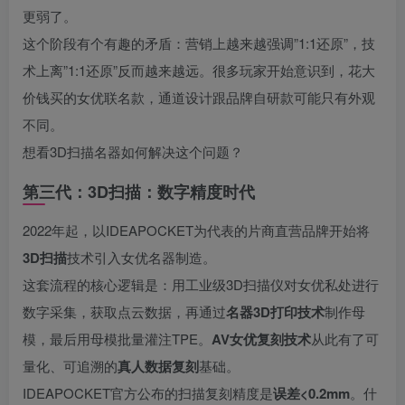
更弱了。
这个阶段有个有趣的矛盾：营销上越来越强调”1:1还原”，技
术上离”1:1还原”反而越来越远。很多玩家开始意识到，花大
价钱买的女优联名款，通道设计跟品牌自研款可能只有外观
不同。
想看3D扫描名器如何解决这个问题？
第三代：3D扫描：数字精度时代
2022年起，以IDEAPOCKET为代表的片商直营品牌开始将
3D扫描
技术引入女优名器制造。
这套流程的核心逻辑是：用工业级3D扫描仪对女优私处进行
数字采集，获取点云数据，再通过
名器3D打印技术
制作母
模，最后用母模批量灌注TPE。
AV女优复刻技术
从此有了可
量化、可追溯的
真人数据复刻
基础。
IDEAPOCKET官方公布的扫描复刻精度是
误差<0.2mm
。什