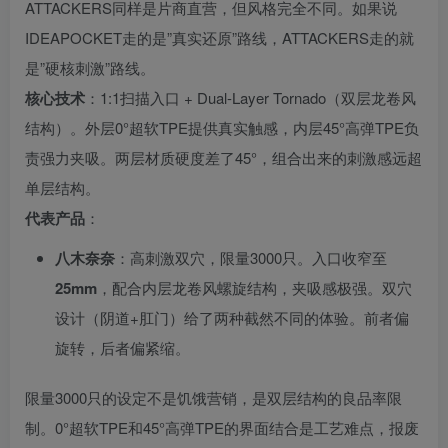
ATTACKERS同样是片商直营，但风格完全不同。如果说
IDEAPOCKET走的是”真实还原”路线，ATTACKERS走的就
是”硬核刺激”路线。
核心技术
：1:1扫描入口 + Dual-Layer Tornado（双层龙卷风
结构）。外层0°超软TPE提供真实触感，内层45°高弹TPE负
责强力夹吸。两层材质硬度差了45°，组合出来的刺激感远超
单层结构。
代表产品
：
八木奈奈
：高刺激双穴，限量3000只。入口收窄至
25mm
，配合内层龙卷风螺旋结构，夹吸感极强。双穴
设计（阴道+肛门）给了两种截然不同的体验。前者偏
旋转，后者偏紧缩。
限量3000只的设定不是饥饿营销，是双层结构的良品率限
制。0°超软TPE和45°高弹TPE的界面结合是工艺难点，报废