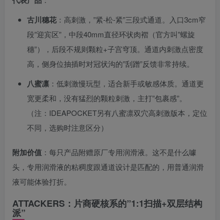
代表产品
古川穗花
：高刺激，”紧-松-紧”三段式通道。入口3cm窄
段”迎宾区”，中段40mm直径环状肉褶（官方叫”螺旋
穗”），后段不规则颗粒+子宫穹顶。通道内刺激点密度
高，侧身位抽插时对冠状沟的”刮蹭”反馈非常持续。
八蜜凛
：低刺激慢玩型，适合新手或敏感体质。通道更
宽更柔和，没有猛烈的颗粒刺激，主打”包裹感”。
（注：IDEAPOCKET另有八蜜凛双穴高刺激版本，定位
不同，选购时注意区分）
附加价值
：每只产品附赠原厂专用润滑液。这不是什么噱
头，专用润滑液的粘稠度跟通道设计是匹配的，用普通润滑
液可能体验打折。
ATTACKERS：片商硬核系的”1:1扫描+双层结构
派”