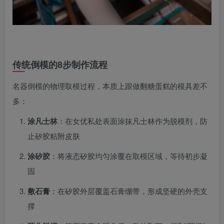
传统倒模的8步制作流程
名器倒模的物理取模过程，本质上跟做翻糖蛋糕的模具差不
多：
涂凡士林
：在女优私处表面涂抹凡士林作为脱模剂，防
止矽胶粘附皮肤
涂矽胶
：将液态矽胶均匀涂覆在取模区域，等待初步凝
固
敷石膏
：在矽胶外层覆盖石膏绷带，形成坚硬的外壳支
撑