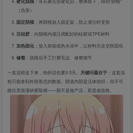
硬化脱模
：等石膏完全硬化后，整体取下，得到”阴模”
（负形）
固定阴模
：将阴模放入固定架，防止灌注时变形
注硅胶
：向阴模内灌注调配好的硅胶或TPE材料
加热固化
：放入烘箱或热水浴中，让材料完全交联固化
修整
：脱模后手工打磨毛边、修整细节
一套流程走下来，快的话也要2-3天。
关键问题在于
：这套流
程只能拿到外部形态的数据。阴道内部是活体组织，你不可
能往里面灌矽胶取模——那不是做产品，那是做急救。