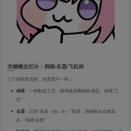
关键概念区分：倒模/名器/飞机杯
三个词经常混用，但意思不一样：
倒模
：一种制造工艺，指用模具翻制的成品。强调”工
艺”
名器
：日语”名器（めいき）”直译，指体验出众的器
具。强调”品质”