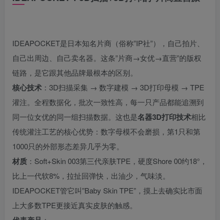
IDEAPOCKET是日本知名片商（俗称”IP社”），自己拍片、
自己出周边、自己卖名器。这条”片商→女优→直营”的版权
链路，是它跟其他品牌最根本的区别。
核心技术
：3D扫描采集 → 数字建模 → 3D打印母模 → TPE
灌注。全程数据化，批次一致性高，每一只产品都能追溯到
同一位女优的同一组扫描数据。这也是
名器3D打印技术
相比
传统灌注工艺的核心优势：数字母模不会磨损，第1只和第
1000只的外部形态差异几乎为零。
材质
：Soft+Skin 003第三代亲肤TPE，硬度Shore 00约18°，
比上一代软8%，拉扯回弹快，出油少，气味淡。
IDEAPOCKET管它叫”Baby Skin TPE”，摸上去确实比市面
上大多数TPE更接近真实皮肤的触感。
：