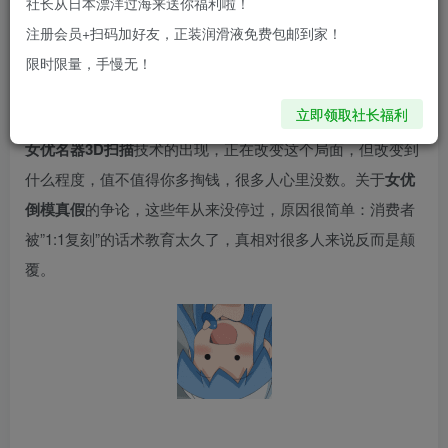
社长从日本漂洋过海来送你福利啦！
你以为花几百块买的女优名器，真的是从女优身上1:1复制下
注册会员+扫码加好友，正装润滑液免费包邮到家！
来的？
限时限量，手慢无！
坦白讲，大部分不是。市面上超过八成的”女优名器”，外部
立即领取社长福利
造型参考了真人，内部通道却跟那位女优没有半毛钱关系。
女优名器3D扫描
技术的出现，正在改变这个局面，但改变到
什么程度，值不值得你多掏钱，很多人心里没数。关于
女优
倒模真假
的争论，这些年从来没停过，原因很简单：消费者
被”1:1复刻”的话术教育太久了，真相对很多人来说反而是颠
覆。