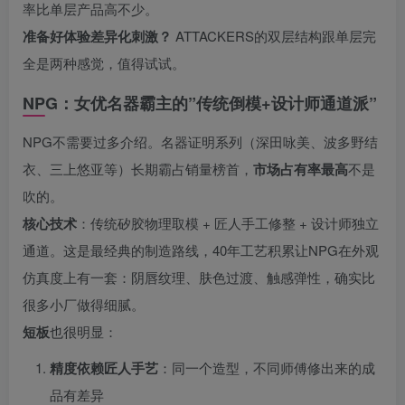
率比单层产品高不少。
准备好体验差异化刺激？
ATTACKERS的双层结构跟单层完
全是两种感觉，值得试试。
NPG：女优名器霸主的”传统倒模+设计师通道派”
NPG不需要过多介绍。名器证明系列（深田咏美、波多野结
衣、三上悠亚等）长期霸占销量榜首，
市场占有率最高
不是
吹的。
核心技术
：传统矽胶物理取模 + 匠人手工修整 + 设计师独立
通道。这是最经典的制造路线，40年工艺积累让NPG在外观
仿真度上有一套：阴唇纹理、肤色过渡、触感弹性，确实比
很多小厂做得细腻。
短板
也很明显：
精度依赖匠人手艺
：同一个造型，不同师傅修出来的成
品有差异