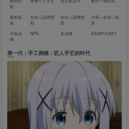
精度控
依赖个人手艺
批次差异大
数控一致性高
制
版权链
女优→品牌授
女优→品牌授
片商→女优→直
路
权
权
营
代表品
NPG
多品牌
IDEAPOCKET
牌
第一代：手工倒模：匠人手艺的时代