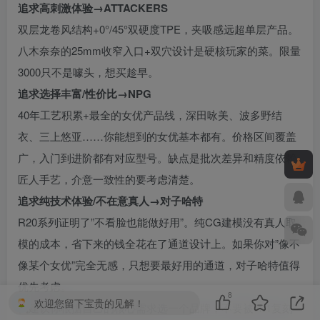
追求高刺激体验→ATTACKERS
双层龙卷风结构+0°/45°双硬度TPE，夹吸感远超单层产品。
八木奈奈的25mm收窄入口+双穴设计是硬核玩家的菜。限量
3000只不是噱头，想买趁早。
追求选择丰富/性价比→NPG
40年工艺积累+最全的女优产品线，深田咏美、波多野结
衣、三上悠亚……你能想到的女优基本都有。价格区间覆盖
广，入门到进阶都有对应型号。缺点是批次差异和精度依赖
匠人手艺，介意一致性的要考虑清楚。
追求纯技术体验/不在意真人→对子哈特
R20系列证明了”不看脸也能做好用”。纯CG建模没有真人取
模的成本，省下来的钱全花在了通道设计上。如果你对”像不
像某个女优”完全无感，只想要最好用的通道，对子哈特值得
优先考虑。
8
欢迎您留下宝贵的见解！
我建议你根据自己的核心需求选一个品牌，不要被”1:1复刻”