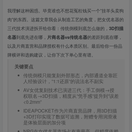
我理解这种困惑。毕竟谁也不想花冤枉钱买一个”挂羊头卖狗
肉”的东西。这篇文章我会从制造工艺的角度，把女优名器的
三代技术演进拆开给你看：传统倒模到底怎么做的，
3D扫描
名器
到底先进在哪，
片商名器vs传统名器
的差距到底在哪，
以及片商直营和品牌授权有什么本质区别。最后给你一份品
牌横评和选购建议，让你下次下单心里有谱。
关键要点
传统倒模只能复刻外部形态，内部通道全靠匠
人经验设计，”1:1还原”的说法名不副实
AV女优复刻技术已演进三代：手工倒模→授
权联名→3D扫描，精度从”凭手感”提升到”误差
<0.2mm”
IDEAPOCKET作为片商直营品牌，用3D扫描
+3D打印实现了数据可追溯，附赠专用润滑液
是体验层面的加分项
NPG在女优名器市场占有率最高，但精度依赖