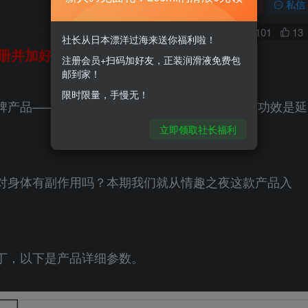
关注
私信
0
101
13
社长从日本漂洋过海来送你福利啦！
册并加好友，免费领200ml润滑液哦～
注册会员+扫码加好友，正装润滑液免费包
邮到家！
限时限量，手慢无！
产品——2019年最新版情趣之夜至尊装，主打功效是延
立即领取社长福利
对身体有副作用吗？本期我们就从情趣之夜这款产品入
丁，以下是产品详细参数。