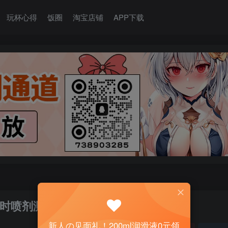
玩杯心得
饭圈
淘宝店铺
APP下载
时喷剂测评
新人の见面礼！200ml润滑液0元领