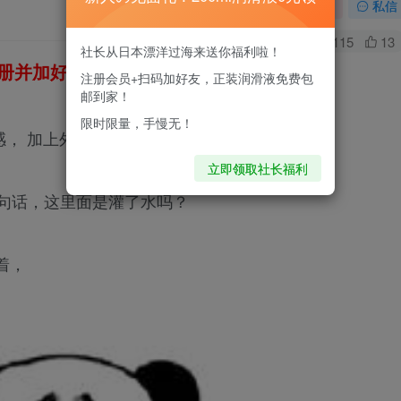
关注
私信
0
115
13
社长从日本漂洋过海来送你福利啦！
册并加好友，免费领200ml润滑液哦～
注册会员+扫码加好友，正装润滑液免费包
邮到家！
限时限量，手慢无！
感， 加上外面软如大波浪的一次次冲击，绝了
立即领取社长福利
一句话，这里面是灌了水吗？
着，