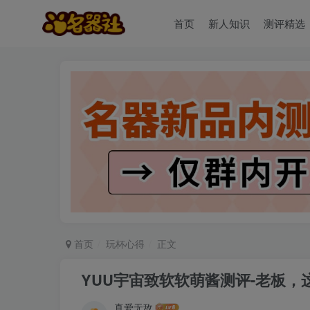
首页
新人知识
测评精选
首页
玩杯心得
正文
YUU宇宙致软软萌酱测评-老板，
真爱无敌