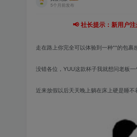
5个月前发布
📢 社长提示：新用户注
走在路上你完全可以体验到一种**的包裹
没错各位，YUU这款杯子我就想问老板
近来放假以后天天晚上躺在床上硬是睡不