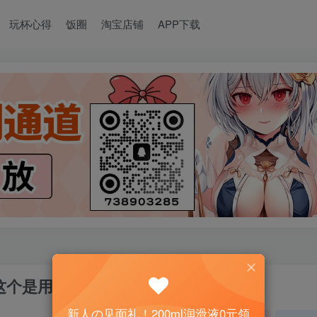
玩杯心得
饭圈
淘宝店铺
APP下载
这个是用水做的吗？
新人の见面礼！200ml润滑液0元领