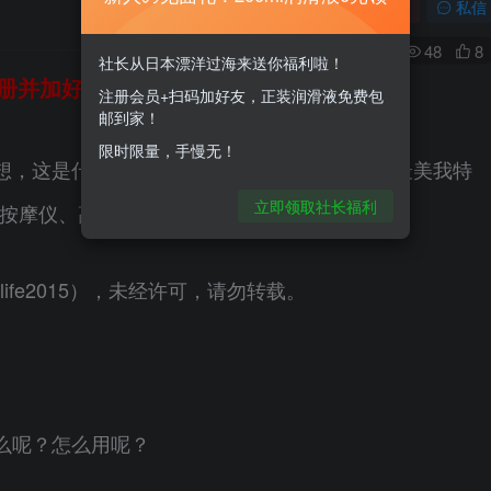
关注
私信
0
48
8
社长从日本漂洋过海来送你福利啦！
册并加好友，免费领200ml润滑液哦～
注册会员+扫码加好友，正装润滑液免费包
邮到家！
限时限量，手慢无！
想，这是什么呢？怎么用呢？这“拥抱大自然我最美我特
立即领取社长福利
按摩仪、高科技3C产品也信吧！
ylife2015），未经许可，请勿转载。
么呢？怎么用呢？