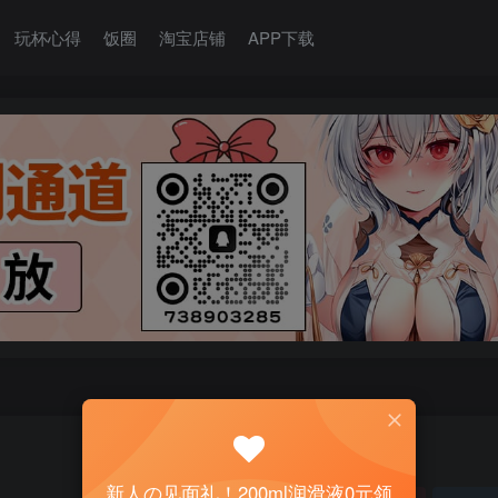
玩杯心得
饭圈
淘宝店铺
APP下载
新人の见面礼！200ml润滑液0元领