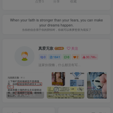
点赞
5
分享
收藏
When your faith is stronger than your fears, you can make
your dreams happen.
当你的信念强于你的胆怯时，你就可以将梦想变为现实了
真爱无敌
关注
0
1641
0
2
30.7W+
这家伙很懒，什么都没有写...
cw小海豹真人使用视频教学，小海豹到底咋用？
“我从河北省来”—exe河北彩花（中高刺激）评测 | ¥200-400区间 – 4星推荐