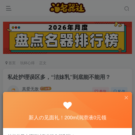
首页
玩杯心得
正文
私处护理误区多，“洁妹乳”到底能不能用？
真爱无敌
关注
私信
5个月前发布
0
47
5
📢 社长提示：新用户注册并加好友，免费领
新人の见面礼！200ml润滑液0元领
200ml润滑液哦～