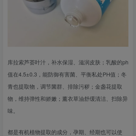
库拉索芦荟叶汁，补水保湿、滋润皮肤；乳酸的ph
值在4.5±0.3，能防御有害菌、平衡私处PH值；冬
青也提取物，调节菌群、排除污秽；金盏花提取
物，维持弹性和娇嫩；薰衣草油舒缓清洁、扫除异
味。
都是有机植物提取的成分，孕期、经期也可以使