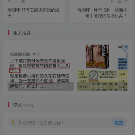
上一篇
下一篇
玩测评 只有它能浇灭我的浴·
玩测评 | 终于找到一款新手
火！
老手通吃的萌系玩具！
相关推荐
cw小海豹真人使用视频教学，小海豹到底咋用？
“我从河北省来”—exe河北彩花（中高刺激）评测 | ¥200
评论
抢沙发
欢迎您留下宝贵的见解！
提交