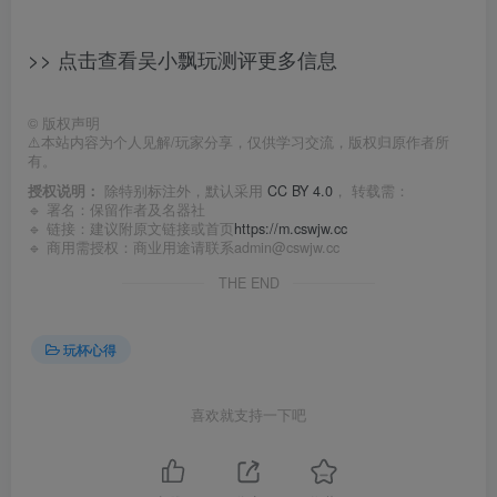
>> 点击查看吴小飘玩测评更多信息
©
版权声明
⚠️本站内容为个人见解/玩家分享，仅供学习交流，版权归原作者所
有。
授权说明：
除特别标注外，默认采用
CC BY 4.0
， 转载需：
🔹 署名：保留作者及
名器社
🔹 链接：建议附原文链接或首页
https://m.cswjw.cc
🔹 商用需授权：商业用途请联系admin@cswjw.cc
THE END
玩杯心得
喜欢就支持一下吧