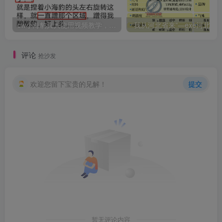
cw小海豹真人使用视频教学，小海豹到底咋用？
“我从河北省来”—exe河北彩花（中高刺激）评测 | ¥200
评论
抢沙发
欢迎您留下宝贵的见解！
提交
暂无评论内容