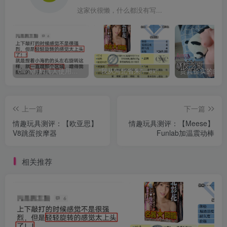
这家伙很懒，什么都没有写...
cw小海豹真人使用视频教学，小海豹到底咋用？
“我从河北省来”—exe河北彩花（中高刺激）评测 | ¥200-400区间 – 4星推荐
上一篇
下一篇
情趣玩具测评：【欧亚思】
情趣玩具测评：【Meese】
V8跳蛋按摩器
Funlab加温震动棒
相关推荐