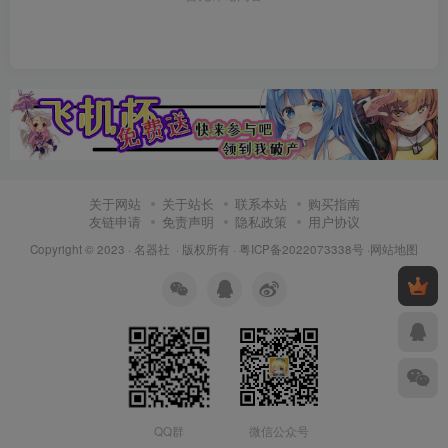
关于网站
关于站长
联系本站
购买指南
友链申请
免责声明
隐私政策
用户协议
Copyright © 2023 ·
名器社
· 版权所有 ·
粤ICP备2022073338号
·
网站地图
QQ群
微信公众号