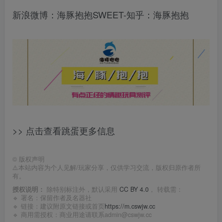
新浪微博：海豚抱抱SWEET-知乎：海豚抱抱
>> 点击查看跳蛋更多信息
©
版权声明
⚠️本站内容为个人见解/玩家分享，仅供学习交流，版权归原作者所
有。
授权说明：
除特别标注外，默认采用
CC BY 4.0
， 转载需：
🔹 署名：保留作者及
名器社
🔹 链接：建议附原文链接或首页
https://m.cswjw.cc
🔹 商用需授权：商业用途请联系admin@cswjw.cc