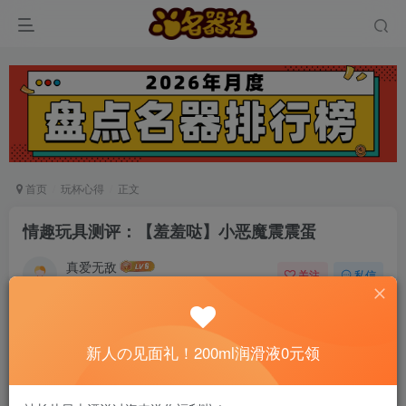
首页
玩杯心得
正文
情趣玩具测评：【羞羞哒】小恶魔震震蛋
真爱无敌
关注
私信
5个月前发布
0
128
14
📢 社长提示：新用户注册并加好友，免费领
新人の见面礼！200ml润滑液0元领
200ml润滑液哦～