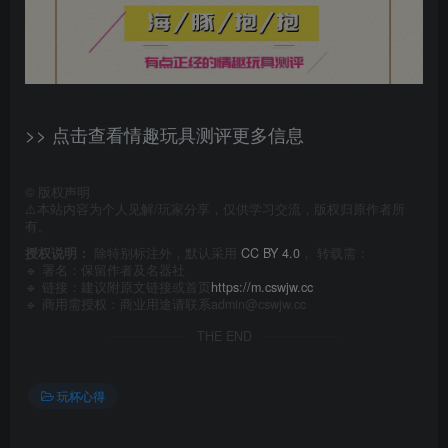
>> 点击查看情趣玩具测评更多信息
©
版权声明
⚠️本站内容为个人见解/玩家分享，仅供学习交流，版权归原作者所
有。
授权说明：
除特别标注外，默认采用
CC BY 4.0
， 转载需：
🔹 署名：保留作者及
名器社
🔹 链接：建议附原文链接或首页
https://m.cswjw.cc
🔹 商用需授权：商业用途请联系admin@cswjw.cc
THE END
玩杯心得