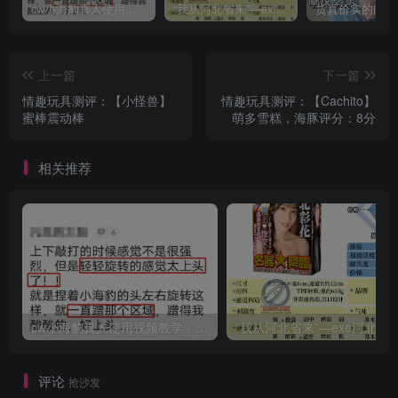
cw小海豹真人使用视频教学，小海豹到底咋用？
“我从河北省来”—exe河北彩花（中高刺激）评测 | ¥200-400区间 – 4星推荐
上一篇
下一篇
情趣玩具测评：【小怪兽】
情趣玩具测评：【Cachito】
蜜棒震动棒
萌多雪糕，海豚评分：8分
相关推荐
cw小海豹真人使用视频教学，小海豹到底咋用？
“我从河北省来”—exe河北彩花（中高刺激）评测 | ¥200
评论
抢沙发