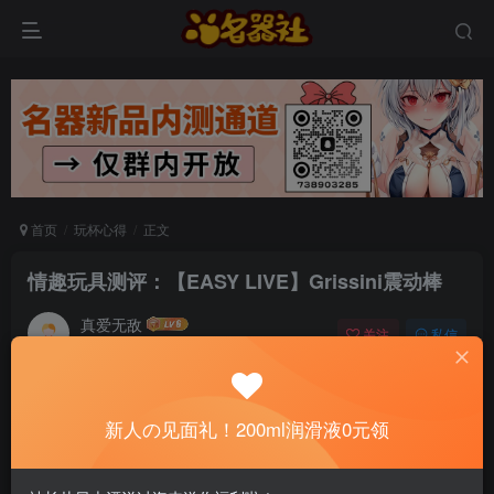
首页
玩杯心得
正文
情趣玩具测评：【EASY LIVE】Grissini震动棒
真爱无敌
关注
私信
5个月前发布
0
87
15
📢 社长提示：新用户注册并加好友，免费领
新人の见面礼！200ml润滑液0元领
200ml润滑液哦～