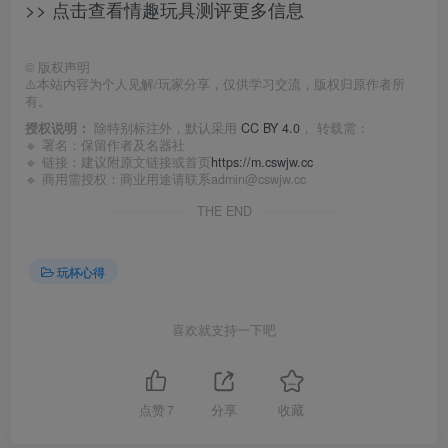
>> 点击查看情趣玩具测评更多信息
©
版权声明
⚠️本站内容为个人见解/玩家分享，仅供学习交流，版权归原作者所
有。
授权说明：
除特别标注外，默认采用
CC BY 4.0
， 转载需：
🔹 署名：保留作者及
名器社
🔹 链接：建议附原文链接或首页
https://m.cswjw.cc
🔹 商用需授权：商业用途请联系admin@cswjw.cc
THE END
玩杯心得
喜欢就支持一下吧
点赞
7
分享
收藏