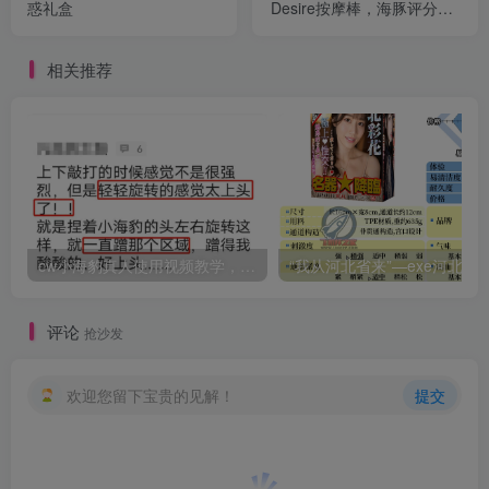
惑礼盒
Desire按摩棒，海豚评分：8
分
相关推荐
cw小海豹真人使用视频教学，小海豹到底咋用？
“我从河北省来”—exe河北彩花（中高刺激）评测 | ¥200
评论
抢沙发
欢迎您留下宝贵的见解！
提交