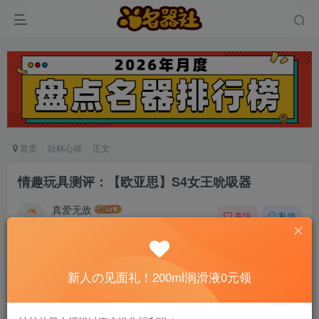
首页
玩杯心得
正文
情趣玩具测评：【欧亚思】S4女王吮吸器
真爱无敌
关注
私信
5个月前发布
0
96
7
📢 社长提示：新用户注册并加好友，免费领
新人の见面礼！200ml润滑液0元领
200ml润滑液哦～