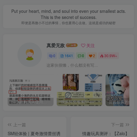
Put your heart, mind, and soul into even your smallest acts.
This is the secret of success.
即便是再微小不过的事情，你也要用心去做。这就是成功的秘密
真爱无敌
关注
0
1641
0
2
30.9W+
这家伙很懒，什么都没有写...
cw小海豹真人使用视频教学，小海豹到底咋用？
“我从河北省来”—exe河北彩花（中高刺激）评测 | ¥200-400区间 – 4星推荐
上一篇
下一篇
SM轻体验 | 夏奇激情蕾丝诱
情趣玩具测评：【Zalo】