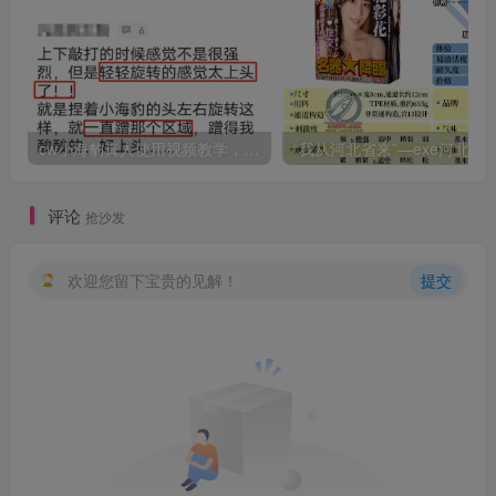
cw小海豹真人使用视频教学，小海豹到底咋用？
“我从河北省来”—exe河北彩花（中高刺激）评测 | ¥200
评论
抢沙发
欢迎您留下宝贵的见解！
提交