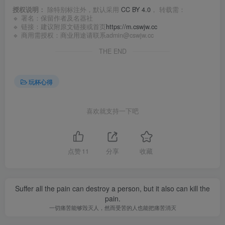
授权说明：
除特别标注外，默认采用
CC BY 4.0
， 转载需：
🔹 署名：保留作者及
名器社
🔹 链接：建议附原文链接或首页
https://m.cswjw.cc
🔹 商用需授权：商业用途请联系admin@cswjw.cc
THE END
玩杯心得
喜欢就支持一下吧
点赞
11
分享
收藏
Suffer all the pain can destroy a person, but it also can kill the
pain.
一切痛苦能够毁灭人，然而受苦的人也能把痛苦消灭