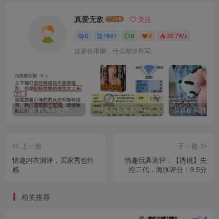
真爱无敌
关注
0
1641
0
2
30.7W+
这家伙很懒，什么都没有写...
cw小海豹真人使用视频教学，小海豹到底咋用？
“我从河北省来”—exe河北彩花（中高刺激）评测 | ¥200-400区间 – 4星推荐
上一篇
下一篇
情趣内衣测评，买家秀也性
情趣玩具测评：【诱桃】失
感
控二代，海豚评分：9.5分
相关推荐