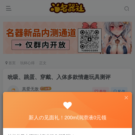
首页
玩杯心得
正文
吮吸、跳蛋、穿戴、入体多款情趣玩具测评
真爱无敌
关注
私信
5个月前发布
0
164
11
📢 社长提示：新用户注册并加好友，免费领
新人の见面礼！200ml润滑液0元领
200ml润滑液哦～