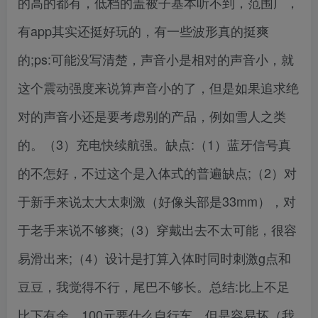
的高的都有，低档的盖被子基本听不到，范围广，
有app其实还挺好玩的，有一些波形真的挺爽
的;ps:可能没写清楚，声音小是相对的声音小，就
这个震动强度来说算声音小的了，但是如果追求绝
对的声音小还是要考虑别的产品，例如雪人之类
的。（3）充电快续航强。缺点:（1）蓝牙信号真
的不怎好，不过这个是入体式的普遍缺点;（2）对
于新手来说太大太刺激（好像头部是33mm），对
于老手来说不够爽;（3）穿戴出去不太可能，很容
易滑出来;（4）设计是打算入体时同时刺激g点和
豆豆，我觉得不行，尾巴不够长。总结:比上不足
比下有余，100元要什么自行车，但是容易坏（我