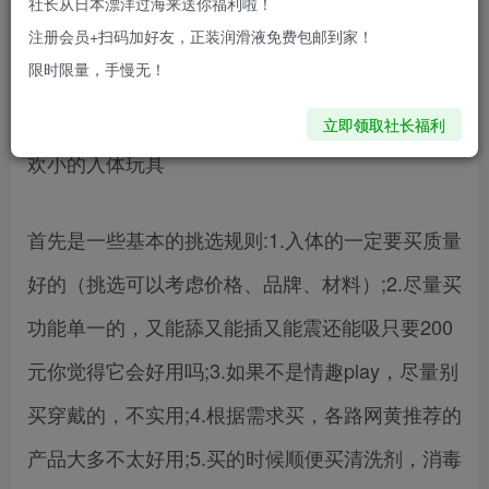
社长从日本漂洋过海来送你福利啦！
各位请谨慎种草！因为个人偏爱类型偏爱大size，
注册会员+扫码加好友，正装润滑液免费包邮到家！
限时限量，手慢无！
喜欢比较刺激的，可能我喜欢的不一定不符合你们
的需求，例如我不喜欢震动强度太低的玩具，不喜
立即领取社长福利
欢小的入体玩具
首先是一些基本的挑选规则:1.入体的一定要买质量
好的（挑选可以考虑价格、品牌、材料）;2.尽量买
功能单一的，又能舔又能插又能震还能吸只要200
元你觉得它会好用吗;3.如果不是情趣play，尽量别
买穿戴的，不实用;4.根据需求买，各路网黄推荐的
产品大多不太好用;5.买的时候顺便买清洗剂，消毒