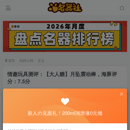
首页
玩杯心得
正文
情趣玩具测评：【大人糖】月坠震动棒，海豚评
分：7.5分
真爱无敌
关注
私信
6个月前发布
0
67
8
新人の见面礼！200ml润滑液0元领
📢 社长提示：新用户注册并加好友，免费领
200ml润滑液哦～