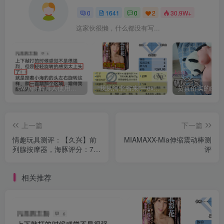
0
1641
0
2
30.9W+
这家伙很懒，什么都没有写...
cw小海豹真人使用视频教学，小海豹到底咋用？
“我从河北省来”—exe河北彩花（中高刺激）评测 | ¥200-400区间 – 4星推荐
上一篇
下一篇
情趣玩具测评：【久兴】前
MIAMAXX-Mia伸缩震动棒测
列腺按摩器，海豚评分：7.5
评
分
相关推荐