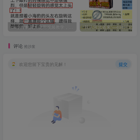
cw小海豹真人使用视频教学，小海豹到底咋用？
“我从河北省来”—exe河北彩花（中高刺激）评测 | ¥200
评论
抢沙发
欢迎您留下宝贵的见解！
提交