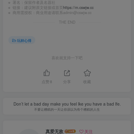
🔹 署名：保留作者及
名器社
🔹 链接：建议附原文链接或首页
https://m.cswjw.cc
🔹 商用需授权：商业用途请联系admin@cswjw.cc
THE END
玩杯心得
喜欢就支持一下吧
点赞
8
分享
收藏
Don’t let a bad day make you feel lke you have a bad lfe.
不要让糟糕的一天让你误以为有个糟糕的人生
真爱无敌
关注