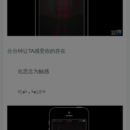
分分钟让TA感受你的存在
化思念为触感
୧(๑•̀⌄•́๑)૭✧