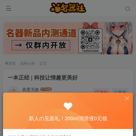
首页
玩杯心得
正文
一本正经 | 科技让情趣更美好
真爱无敌
关注
私信
6个月前发布
0
84
15
📢 社长提示：新用户注册并加好友，免费领
新人の见面礼！200ml润滑液0元领
200ml润滑液哦～