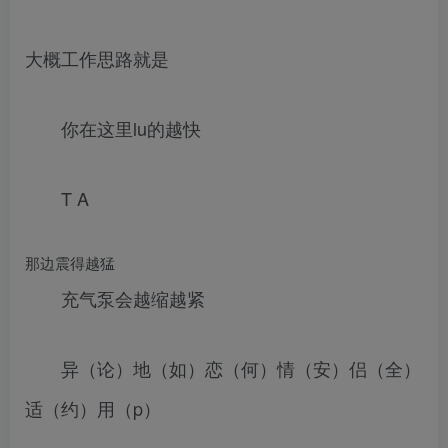
大概工作思路就是
你在这里lu的越快
T A
那边震得越猛
充气泵会越缩越紧
异（论）地（如）恋（何）情（安）侣（全）
适（约）用（p）