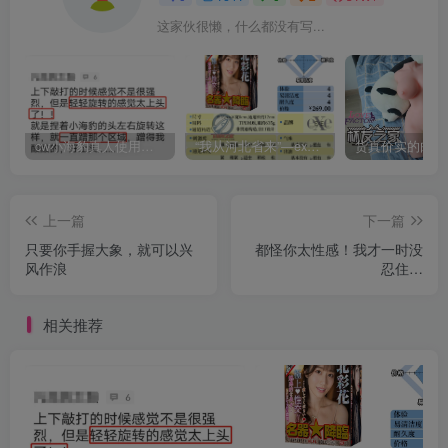
这家伙很懒，什么都没有写...
cw小海豹真人使用视频教学，小海豹到底咋用？
“我从河北省来”—exe河北彩花（中高刺激）评测 | ¥200-400区间 – 4星推荐
上一篇
下一篇
只要你手握大象，就可以兴
都怪你太性感！我才一时没
风作浪
忍住…
相关推荐