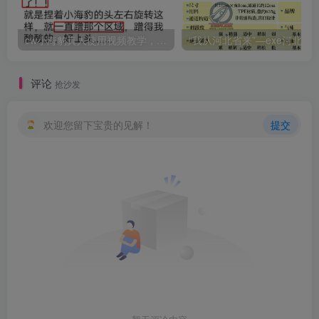
cw小海豹真人使用视频教学，小海豹到底咋用？
“我从河北省来”—exe河北彩花（中高刺激）评测 | ¥200
评论
抢沙发
欢迎您留下宝贵的见解！
提交