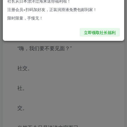
社长从日本漂洋过海来送你福利啦！
陌陌成功把陌生人的社交需求拿到了台面
注册会员+扫码加好友，正装润滑液免费包邮到家！
限时限量，手慢无！
“嘿，你也在附近的吗？”
立即领取社长福利
“嗨，我们要不要见面？”
社交。
社。
交。