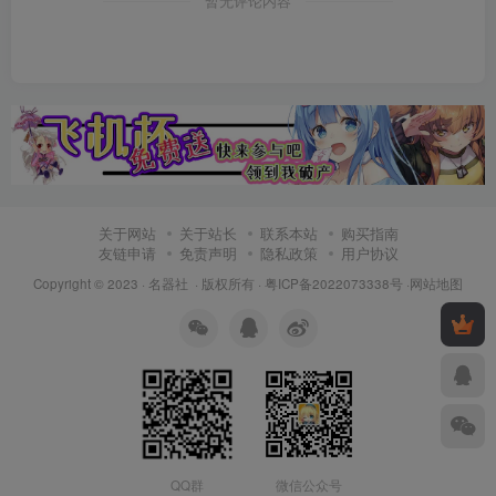
暂无评论内容
关于网站
关于站长
联系本站
购买指南
友链申请
免责声明
隐私政策
用户协议
Copyright © 2023 ·
名器社
· 版权所有 ·
粤ICP备2022073338号
·
网站地图
QQ群
微信公众号