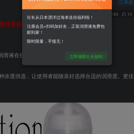
关注
私信
0
64
10
社长从日本漂洋过海来送你福利啦！
册并加好友，免费领200ml润滑液哦～
注册会员+扫码加好友，正装润滑液免费包
邮到家！
限时限量，手慢无！
润滑液在使用上更自然更为舒适，排除违合感，
立即领取社长福利
３种浓度供选，让使用者能随喜好选择合适的润滑度。更佳