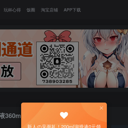
玩杯心得
饭圈
淘宝店铺
APP下载
液360ml
新人の见面礼！200ml润滑液0元领