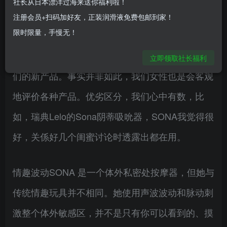
社长从日本漂洋过海来送你福利啦！
在我看来，大部分情趣用品的科技含量都很低。大
注册会员+扫码加好友，正装润滑液免费包邮到家！
限时限量，手慢无！
多数制造商认为他们只需要一个阴茎形象的振动再
演变成不同造型的产品，便能够让女性重新购买他
立即领取社长福利
们的新产品。事实并非如此，我们女性也是会客观
地评价各种产品。优劣区分，我们心中有数，比
如，瑞典Lelo的Sona阴蒂吸吮器，SONA我觉得很
好，关係好几个闺蜜讨论时透露出都在用。
情趣波动SONA 是一个体外私密处按摩器，但她与
传统情趣玩具并不相同。她使用声波波动和脉动刺
激整个体外敏感区，并不是只有你可以看到的、摸