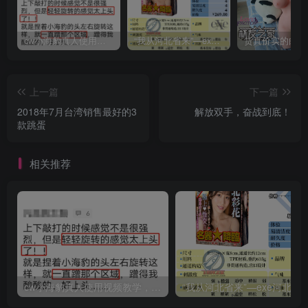
cw小海豹真人使用视频教学，小海豹到底咋用？
“我从河北省来”—exe河北彩花（中高刺激）评测 | ¥200-400区间 – 4星推荐
上一篇
下一篇
2018年7月台湾销售最好的3
解放双手，奋战到底！
款跳蛋
相关推荐
cw小海豹真人使用视频教学，小海豹到底咋用？
“我从河北省来”—exe河北彩花（中高刺激）评测 | ¥200