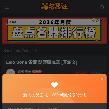
首页
玩杯心得
正文
Lelo Sona 索娜 阴蒂吸吮器 [开箱文]
真爱无敌
关注
私信
6个月前发布
0
45
8
📢 社长提示：新用户注册并加好友，免费领
新人の见面礼！200ml润滑液0元领
200ml润滑液哦～