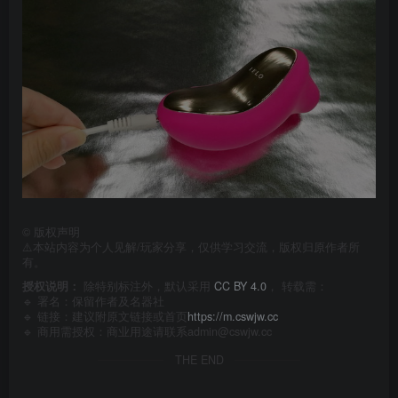
©
版权声明
⚠️本站内容为个人见解/玩家分享，仅供学习交流，版权归原作者所
有。
授权说明：
除特别标注外，默认采用
CC BY 4.0
， 转载需：
🔹 署名：保留作者及
名器社
🔹 链接：建议附原文链接或首页
https://m.cswjw.cc
🔹 商用需授权：商业用途请联系admin@cswjw.cc
THE END