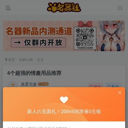
首页
玩杯心得
正文
4个超强的情趣用品推荐
真爱无敌
关注
私信
6个月前发布
0
119
15
📢 社长提示：新用户注册并加好友，免费领
新人の见面礼！200ml润滑液0元领
200ml润滑液哦～