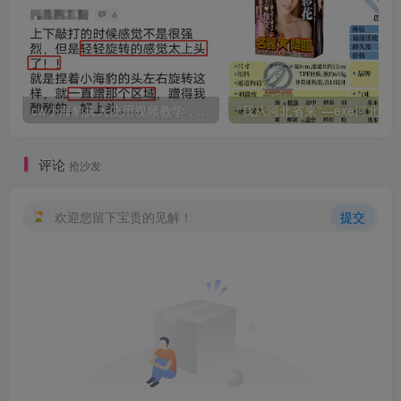
cw小海豹真人使用视频教学，小海豹到底咋用？
“我从河北省来”—exe河北彩花（中高刺激）评测 | ¥200
评论
抢沙发
欢迎您留下宝贵的见解！
提交