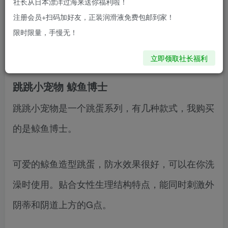
社长从日本漂洋过海来送你福利啦！
使用情趣用品自慰是是一种奇妙而又实惠的性欲宣
注册会员+扫码加好友，正装润滑液免费包邮到家！
限时限量，手慢无！
洩方式，既可以让你的性生活增添情趣，又不冒着
身体健康出这。
立即领取社长福利
跳跳小宠物 鲸鱼博士
跳跳小宠物是一个跳蛋系列，有几种款式，我购买
的是鲸鱼博士。
可爱的鲸鱼造型跳蛋，防水效果很好，可以在你洗
澡时使用。贴合女性生理结构特点，能同时刺激外
阴蒂和阴道上方的G点。