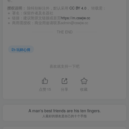
有。
授权说明：
除特别标注外，默认采用
CC BY 4.0
， 转载需：
🔹 署名：保留作者及
名器社
🔹 链接：建议附原文链接或首页
https://m.cswjw.cc
🔹 商用需授权：商业用途请联系admin@cswjw.cc
THE END
玩杯心得
喜欢就支持一下吧
点赞
15
分享
收藏
A man's best friends are his ten fingers.
人最好的朋友是自己的十个手指