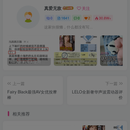
真爱无敌
关注
0
1641
0
2
30.8W+
这家伙很懒，什么都没有写...
cw小海豹真人使用视频教学，小海豹到底咋用？
“我从河北省来”—exe河北彩花（中高刺激）评测 | ¥200-400区间 – 4星推荐
上一篇
下一篇
Fairy Black最强AV女优按摩
LELO全新奢华声波震动器评
棒
价
相关推荐