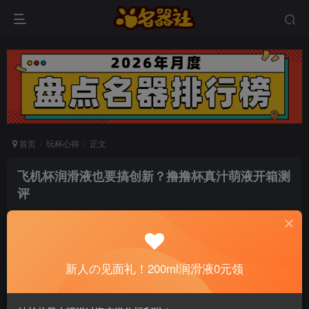
首页
玩杯心得
正文
飞机杯润滑液也要搞创新？撸撸杯真汁萌液开箱测
评
真爱无敌
关注
私信
6个月前发布
0
101
12
新人の见面礼！200ml润滑液0元领
📢 社长提示：新用户注册并加好友，免费领
200ml润滑液哦～