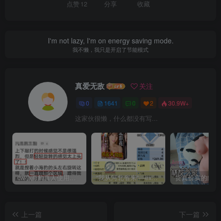
点赞
12
分享
收藏
I'm not lazy, I'm on energy saving mode.
我不懒，我只是开启了节能模式
真爱无敌
关注
0
1641
0
2
30.9W+
这家伙很懒，什么都没有写...
cw小海豹真人使用视频教学，小海豹到底咋用？
“我从河北省来”—exe河北彩花（中高刺激）评测 | ¥200-400区间 – 4星推荐
上一篇
下一篇