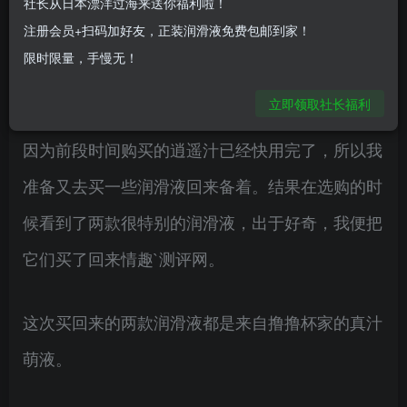
社长从日本漂洋过海来送你福利啦！
注册会员+扫码加好友，正装润滑液免费包邮到家！
当飞机杯和润滑液两者合二为一后，能给我们带来
限时限量，手慢无！
的是无比的体验和愉悦。
立即领取社长福利
因为前段时间购买的逍遥汁已经快用完了，所以我
准备又去买一些润滑液回来备着。结果在选购的时
候看到了两款很特别的润滑液，出于好奇，我便把
它们买了回来情趣`测评网。
这次买回来的两款润滑液都是来自撸撸杯家的真汁
萌液。