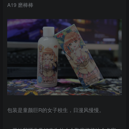
A19 磨棒棒
包装是童颜巨R的女子校生，日漫风慢慢。