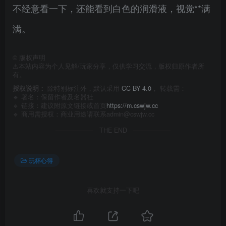
不经意看一下，还能看到白色的润滑液，视觉**满
满。
©
版权声明
⚠️本站内容为个人见解/玩家分享，仅供学习交流，版权归原作者所
有。
授权说明：
除特别标注外，默认采用
CC BY 4.0
， 转载需：
🔹 署名：保留作者及
名器社
🔹 链接：建议附原文链接或首页
https://m.cswjw.cc
🔹 商用需授权：商业用途请联系admin@cswjw.cc
THE END
玩杯心得
喜欢就支持一下吧