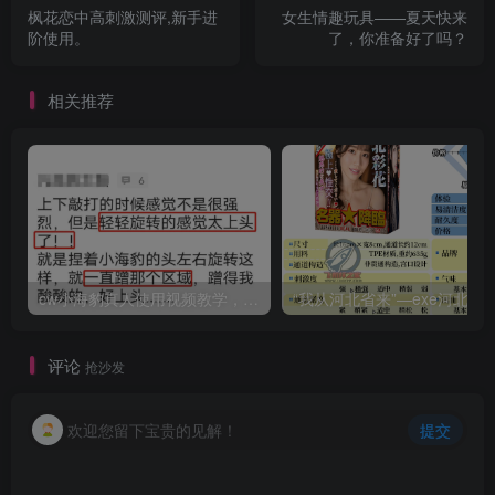
枫花恋中高刺激测评,新手进
女生情趣玩具——夏天快来
阶使用。
了，你准备好了吗？
相关推荐
cw小海豹真人使用视频教学，小海豹到底咋用？
“我从河北省来”—exe河北彩花（中高刺激）评测 | ¥200
评论
抢沙发
欢迎您留下宝贵的见解！
提交