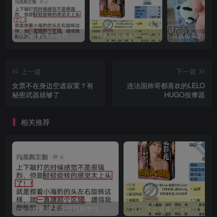
cw小海豹真人使用视频教学，小海豹到底咋用？
“我从河北省来”—exe河北彩花（中高刺激）评测 | ¥200-400区间 – 4星推荐
上一篇
下一篇
女票不在身边空虚寂寞？有
连法国帅哥都喜欢的LELO
秘密武器就够了
HUGO按摩器
相关推荐
cw小海豹真人使用视频教学，小海豹到底咋用？
“我从河北省来”—exe河北彩花（中高刺激）评测 | ¥200