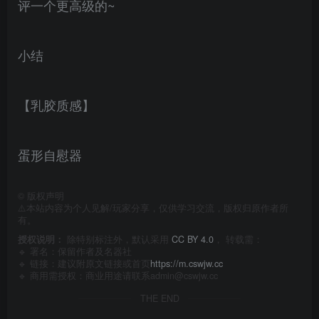
评一个更高级的~
小结
【乳胶质感】
蛋形自慰器
©
版权声明
⚠️本站内容为个人见解/玩家分享，仅供学习交流，版权归原作者所
有。
授权说明：
除特别标注外，默认采用
CC BY 4.0
， 转载需：
🔹 署名：保留作者及
名器社
🔹 链接：建议附原文链接或首页
https://m.cswjw.cc
🔹 商用需授权：商业用途请联系admin@cswjw.cc
THE END