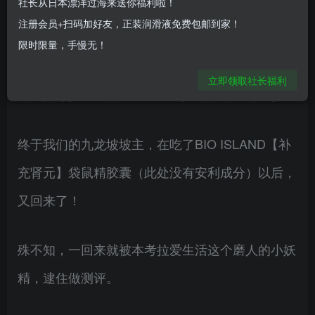
社长从日本漂洋过海来送你福利啦！
注册会员+扫码加好友，正装润滑液免费包邮到家！
九龙坡坡主自上次测评了三款口袋飞机杯后感觉身
限时限量，手慢无！
体被掏空，请假数日（如果你还没看那篇测评的，
立即领取社长福利
请查阅考拉爱生活《羞羞哒成人测评第一期》）。
终于我们的九龙坡坡主，在吃了BIO ISLAND【补
充肾元】袋鼠精胶囊（此处没有安利成分）以后，
又回来了！
殊不知，一回来就被本考拉爱生活这个磨人的小妖
精，逮住做测评。