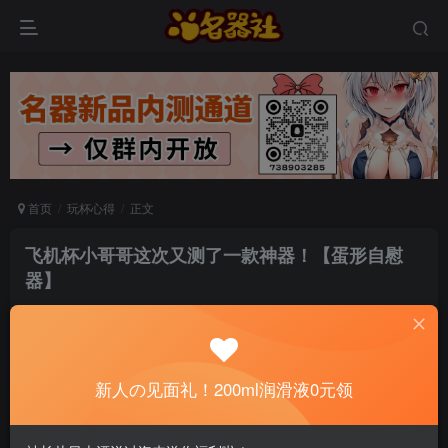
首页
玩杯心得
正文
飞机杯小哥哥这次又测了一款神器！【蛋形自慰
器】
真爱无敌
关注
私信
6个月前发布
0
76
11
新人の见面礼！200ml润滑液0元领
📢 社长提示：新用户注册并加好友，免费领
200ml润滑液哦～