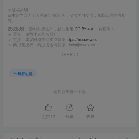
©
版权声明
⚠️本站内容为个人见解/玩家分享，仅供学习交流，版权归原作者所
有。
授权说明：
除特别标注外，默认采用
CC BY 4.0
， 转载需：
🔹 署名：保留作者及
名器社
🔹 链接：建议附原文链接或首页
https://m.cswjw.cc
🔹 商用需授权：商业用途请联系admin@cswjw.cc
THE END
玩杯心得
喜欢就支持一下吧
点赞
12
分享
收藏