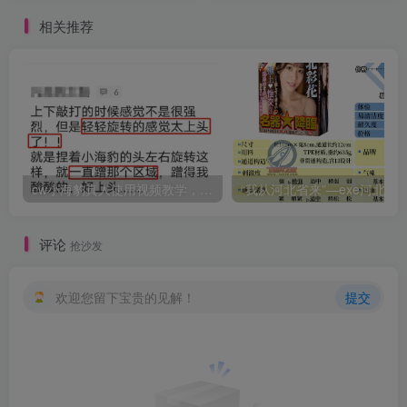
相关推荐
cw小海豹真人使用视频教学，小海豹到底咋用？
“我从河北省来”—exe河北彩花（中高刺激）评测 | ¥200
评论
抢沙发
欢迎您留下宝贵的见解！
提交