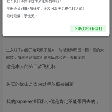
社长从日本漂洋过海来送你福利啦！
注册会员+扫码加好友，正装润滑液免费包邮到家！
通道不长，大部分人应该都能插到底，刚进入瓶口
限时限量，手慢无！
的时候不会那么紧，头头轻轻的被包裹住，很轻
立即领取社长福利
柔，
进入瓶子内部开始紧致了起来，能感受到周围一圈一圈的大
螺纹，虽然是刺激款但是实际体验并不会很刺激
这是本人的第四款飞机杯，
买它的缘由是因为过年放假要回家，
我的papakey深田和小优是肯定不能带回去的，