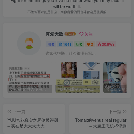
Fight for the things you love no matter what you may face, it
will be worth it.
不管你面对的是什么，为你所爱的而奋斗都会是值得的
真爱无敌
关注
0
1641
0
2
30.9W+
这家伙很懒，什么都没有写...
cw小海豹真人使用视频教学，小海豹到底咋用？
“我从河北省来”—exe河北彩花（中高刺激）评测 | ¥200-400区间 – 4星推荐
上一篇
下一篇
YUU宫花真实之尻倒模评测
Tomax的venus real regular
– 实在是大大大大大
– 大魔王飞机杯评测