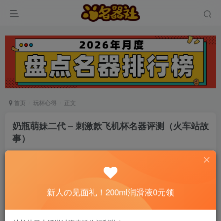
首页
玩杯心得
正文
奶瓶萌妹二代 – 刺激款飞机杯名器评测（火车站故
事）
真爱无敌
关注
私信
6个月前发布
0
87
12
新人の见面礼！200ml润滑液0元领
📢 社长提示：新用户注册并加好友，免费领
200ml润滑液哦～