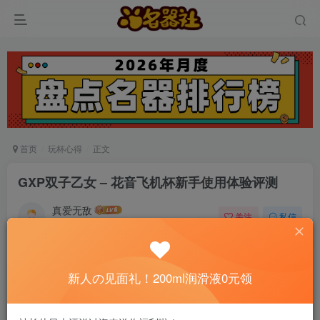
首页
玩杯心得
正文
GXP双子乙女 – 花音飞机杯新手使用体验评测
真爱无敌
关注
私信
6个月前发布
0
190
12
📢 社长提示：新用户注册并加好友，免费领
新人の见面礼！200ml润滑液0元领
200ml润滑液哦～