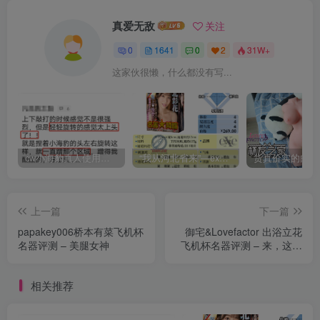
真爱无敌
关注
0
1641
0
2
31W+
这家伙很懒，什么都没有写...
cw小海豹真人使用视频教学，小海豹到底咋用？
“我从河北省来”—exe河北彩花（中高刺激）评测 | ¥200-400区间 – 4星推荐
上一篇
下一篇
papakey006桥本有菜飞机杯
御宅&Lovefactor 出浴立花
名器评测 – 美腿女神
飞机杯名器评测 – 来，这杯
“新式奶茶”要不要尝一下？
相关推荐