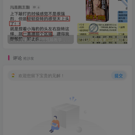
cw小海豹真人使用视频教学，小海豹到底咋用？
“我从河北省来”—exe河北彩花（中高刺激）评测 | ¥200
评论
抢沙发
欢迎您留下宝贵的见解！
提交