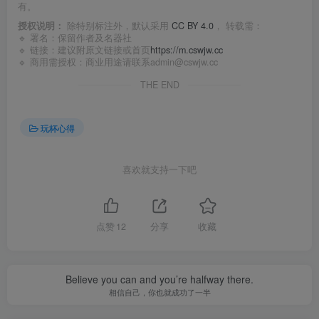
有。
授权说明：
除特别标注外，默认采用
CC BY 4.0
， 转载需：
🔹 署名：保留作者及
名器社
🔹 链接：建议附原文链接或首页
https://m.cswjw.cc
🔹 商用需授权：商业用途请联系admin@cswjw.cc
THE END
玩杯心得
喜欢就支持一下吧
点赞
12
分享
收藏
Believe you can and you’re halfway there.
相信自己，你也就成功了一半