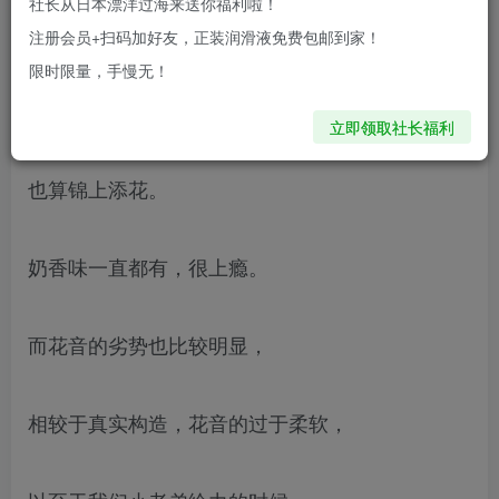
社长从日本漂洋过海来送你福利啦！
花音的优势在于柔软并且有很强的包裹感，
注册会员+扫码加好友，正装润滑液免费包邮到家！
限时限量，手慢无！
入口第一步周围凸点和更内部的ZG设计，
立即领取社长福利
也算锦上添花。
奶香味一直都有，很上瘾。
而花音的劣势也比较明显，
相较于真实构造，花音的过于柔软，