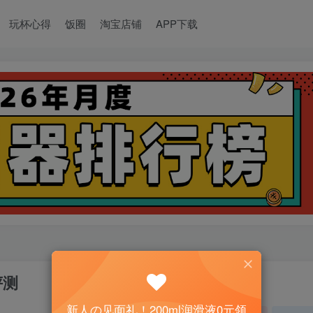
玩杯心得
饭圈
淘宝店铺
APP下载
评测
新人の见面礼！200ml润滑液0元领