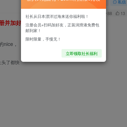
关注
私信
0
88
13
社长从日本漂洋过海来送你福利啦！
册并加好友，免费领200ml润滑液哦～
注册会员+扫码加好友，正装润滑液免费包
邮到家！
限时限量，手慢无！
nice，
立即领取社长福利
上头了都快