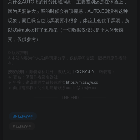
为什么AUTO.E的评分比黑洞高，主要差别还是在体验上，
因为黑洞最大功率的时候会有顶撞感，AUTO.E则没有这种
现象，而且噪音也比黑洞要小很多，体验上会优于黑洞，所
以我给auto.e打了五颗星（一切数据仅仅只是个人体验感
受，仅供参考）
©
版权声明
⚠️本站内容为个人见解/玩家分享，仅供学习交流，版权归原作者所
有。
授权说明：
除特别标注外，默认采用
CC BY 4.0
， 转载需：
🔹 署名：保留作者及
名器社
🔹 链接：建议附原文链接或首页
https://m.cswjw.cc
🔹 商用需授权：商业用途请联系admin@cswjw.cc
THE END
玩杯心得
# 玩杯心得