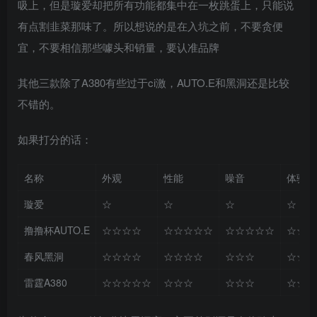
吸上，但是璇爱却把所有功能都集中在一枚跳蛋上，只能说
有点割韭菜那味了。所以想说的是在入坑之前，不要贪便
宜，不要相信那些噱头和销量，要认准品牌
其他三款除了A380有些过于ci激，AUTO.E和黑洞还是比较
不错的。
如果打分的话：
名称
外观
性能
噪音
体验
璇爱
☆
☆
☆
☆
撸撸杯AUTO.E
☆☆☆☆
☆☆☆☆☆
☆☆☆☆☆
☆☆☆
春风黑洞
☆☆☆☆
☆☆☆☆
☆☆☆
☆☆☆
雷霆A380
☆☆☆☆☆
☆☆☆
☆☆☆
☆☆☆