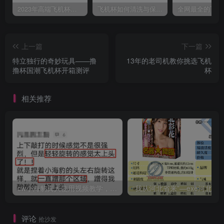
2023年高端飞机杯（名器）选购指南~~ 老司机着重测评一些品牌、各价位、具有代表性的主流飞机杯名器！萌新避坑必看
飞机杯如何清洗与保养？撸后不理小心发霉烂鸡鸡
上一篇
下一篇
特立独行的奇妙玩具——撸
13年的老司机教你挑选飞机
撸杯国潮飞机杯开箱测评
杯
相关推荐
cw小海豹真人使用视频教学，小海豹到底咋用？
“我从河北省来”—exe河北彩花（中高刺激）评测 | ¥200
评论
抢沙发