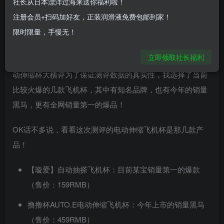
社长从日本漂洋过海来送你福利啦！
作为一个常年混迹于飞机杯论坛贴吧的资深老炮（超龄单身
注册会员+扫码加好友，正装润滑液免费包邮到家！
狗）常常会看到很多兄弟在帖子下面评论：电动飞机杯是不
限时限量，手慢无！
是智商税，能用手解决，为什么还要用飞机杯？为了解开这
立即领取社长福利
个谜团， 我特地花了一千六百大洋，做了这篇全网最详细电
动伸缩杯大横评为了保证测评数据的真实性，我选择了当前
比较火爆的几款飞机杯，其中有知名品牌，也有今年的销量
黑马，更有全网销量第一的爆品！
OK话不多说，看看这次测评的电动伸缩飞机杯是那几款产
品！
【璇爱】自动抽搽飞机杯：目前某宝销量第一的爆款
（售价：159RMB）
撸撸杯AUTO.E电动伸缩飞机杯：今年上市的销量黑马
（售价：459RMB）