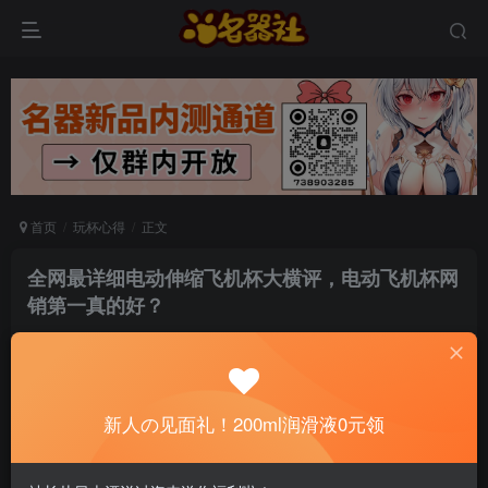
首页
玩杯心得
正文
全网最详细电动伸缩飞机杯大横评，电动飞机杯网
销第一真的好？
秋叶
关注
私信
6个月前发布
0
120
5
新人の见面礼！200ml润滑液0元领
📢 社长提示：新用户注册并加好友，免费领
200ml润滑液哦～