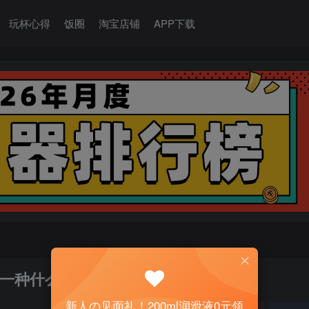
玩杯心得
饭圈
淘宝店铺
APP下载
一种什么体验？
新人の见面礼！200ml润滑液0元领