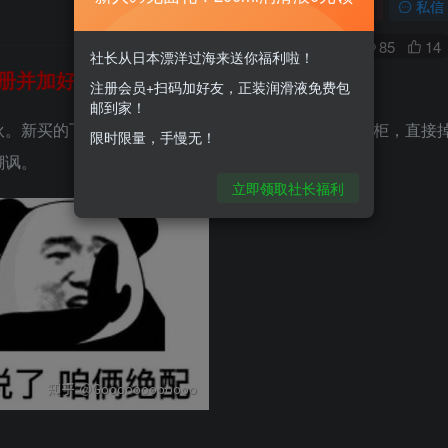
关注
私信
0
85
14
社长从日本漂洋过海来送你福利啦！
册并加好友，免费领200ml润滑液哦～
注册会员+扫码加好友，正装润滑液免费包
邮到家！
伙。新买的飞机杯，被同学找衣服洗澡的时候翻错了衣柜，直接
限时限量，手慢无！
嘲讽。
立即领取社长福利