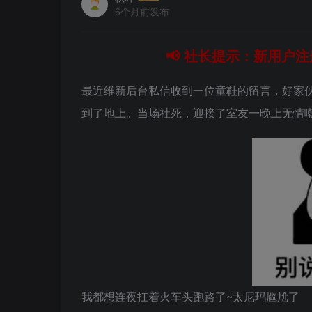
6个月前发布
📢 社长提示：新用户注
最近维新后台私信收到一位童鞋的留言，好家
到了地上。当场社死，迎接了室友一晚上无情
我都想连夜扛着火车头跑路了~太尼玛尴尬了