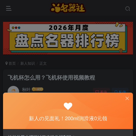
首页
新人知识
正文
飞机杯怎么用？飞机杯使用视频教程
秋叶
关注
私信
6个月前发布
0
399
6
📢 社长提示：新用户注册并加好友，免费领
新人の见面礼！200ml润滑液0元领
200ml润滑液哦～