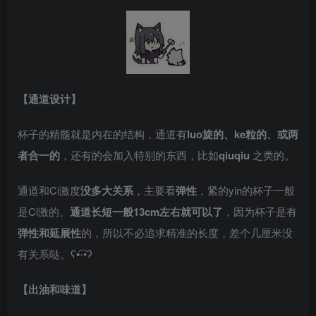
【通道设计】
杯子的精髓就是内在的结构，通道有
luo旋的、ke粒的、或两
者合一的
，还有的会加入特别的东西，比如
qiuqiu
之类的。
通道和Ci激度
没多大关系
，主要看
弹性
，紧的yin的杯子一般
是Ci激的。
通道长短一般13cm左右就可以了
，因为杯子是有
弹性和延展性
的，所以不必追求精准的长度，差个几厘米没
有关系哒。ʕ•͡-•ʔ
【出油和味道】