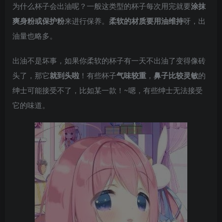
为什么杯子会出油呢？一般这类型的杯子每次用完就要
涂抹
爽身粉或保护粉
来进行保养。
柔软的材质要用油维持
呀，出
油量也略多。
出油不是坏事，如果你柔软的杯子有一天不出油了变得像砖
头了，那它
就到头啦
！有些杯子
气味较重
，
鼻子比较灵敏
的
绅士可能接受不了，比如某一款！~嗯，有些绅士无法接受
它的味道。