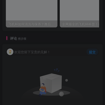
飞机杯如何清洗与保养？撸后不理小心发霉烂鸡鸡
全网
评论
抢沙发
欢迎您留下宝贵的见解！
提交