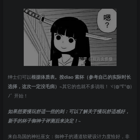
绅士们可以
根据体质表。按diao 索杯（参考自己的实际时长
选择，这次一定没毛病）~
其它的也就不多说啦！ヾ(◍°∇°◍)
ﾉﾞ 开始！
如果想要慢玩舒适一些的则：可以了解关于慢玩舒适感好，
新手的杯子御神子评测后来决定！~
来自岛国的神社巫女：御神子的通道软硬设计力度恰好，非