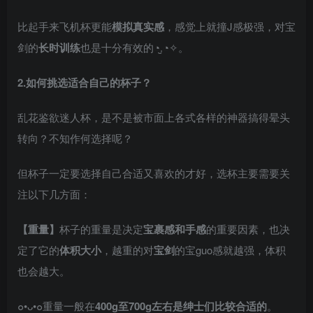
比起手来飞机杯更能
模拟真实感
，感觉上就撞J感极强，对宝
剑的
长时训练
也是十分有效的◔.̮◔✧。
2.如何挑选适合自己的杯子？
​乱花鉴欲迷人杯，是不是被市面上各式各样的神器搞得晕头
转向？不知作何选择呢？
但杯子一定要选择自己合适又喜欢的才好，选杯主要需要关
注以下几方面：
【重量】
杯子的重量是决定
宝裹感和手感
的重要因素，也决
定了它的
体积大小
，越重的对
宝剑
的宝guo感就越强，体积
也会越大。
๐•ᴗ•๐重量一般在
400g至700g左右是绅士们比较合适的
。