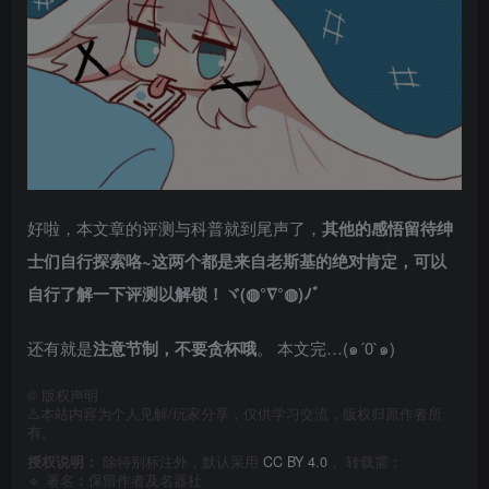
​好啦，本文章的评测与科普就到尾声了，
其他的感悟留待绅
士们自行探索咯~这两个都是来自老斯基的绝对肯定，可以
自行了解一下评测以解锁！ヾ(◍°∇°◍)ﾉﾞ
还有就是
注意节制，不要贪杯哦
。 本文完…(๑´0`๑)
©
版权声明
⚠️本站内容为个人见解/玩家分享，仅供学习交流，版权归原作者所
有。
授权说明：
除特别标注外，默认采用
CC BY 4.0
， 转载需：
🔹 署名：保留作者及
名器社