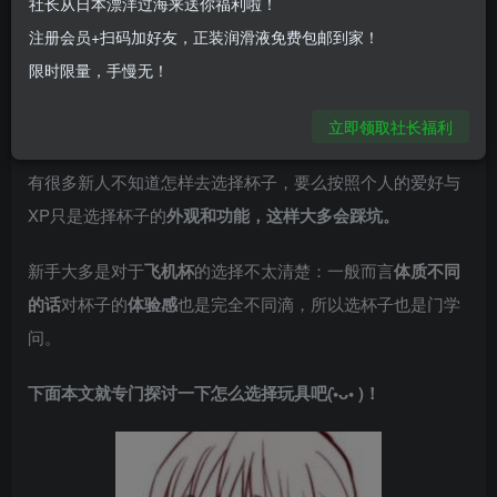
社长从日本漂洋过海来送你福利啦！
看到这个标题各位知友千万不要误会，我跟大家一样都是正
注册会员+扫码加好友，正装润滑液免费包邮到家！
经人。使用视频什么的当然是~~没有的。
限时限量，手慢无！
但是怎么选择合适的杯子以及关于使用和清洗的文字教程还
是有的，直接进入正题吧！
立即领取社长福利
有很多新人不知道怎样去选择杯子，要么按照个人的爱好与
XP只是选择杯子的
外观和功能，这样大多会踩坑。
新手大多是对于
飞机杯
的选择不太清楚：一般而言
体质不同
的话
对杯子的
体验感
也是完全不同滴，所以选杯子也是门学
问。
下面本文就专门探讨一下怎么选择玩具吧(•̀ᴗ• )！