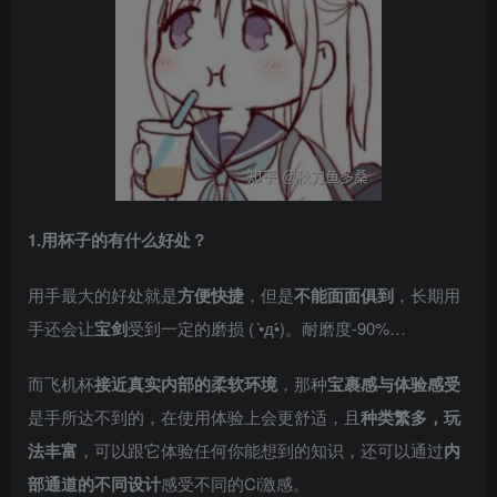
​1.用杯子的有什么好处？
用手最大的好处就是
方便快捷
，但是
不能面面俱到
，长期用
手还会让
宝剑
受到一定的磨损 ( •̀д•́)。耐磨度-90%…
而飞机杯
接近真实内部的柔软环境
，那种
宝裹感与体验感受
是手所达不到的，在使用体验上会更舒适，且
种类繁多，玩
法丰富
，可以跟它体验任何你能想到的知识，还可以通过
内
部通道的不同设计
感受不同的Ci激感。