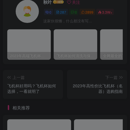
秋叶
关注
0
287
0
2899
3.3W+
这家伙很懒，什么都没有写...
2023年高端飞机杯（名器）选购指南~~ 老司机着重测评一些品牌、各价位、具有代表性的主流飞机杯名器！萌新避坑必看
飞机杯如何清洗与保养？撸后不理小心发霉烂鸡鸡
上一篇
下一篇
飞机杯好用吗？飞机杯如何
2023年高性价比飞机杯（名
选择，一看就明了
器）选购指南
相关推荐