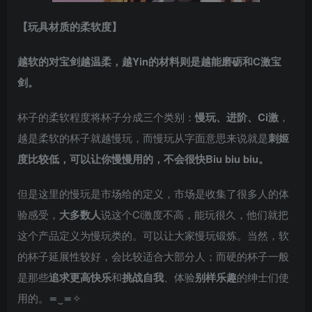
【玩具材质的柔软度】
越软的对宝剑越温柔，越Yin的材料则是越能磨砺和C激宝
剑。
杯子的柔软程度将杯子分成三个类别：
慢玩、进阶、Ci激
，
越是柔软的杯子就越慢玩，而慢玩从字面意思来说就是
刺姬
度比较低，可以让你慢慢用的，不会很快Biu biu biu。
但是这里的慢玩是市场给的定义，市场是收集了很多人的体
验感受，
大多数人
说这个Ci激度不高，能玩很久，他们就把
这个产品定义为慢玩类的。可以让大家慢玩锻炼。当然，软
的杯子延展性较好，会比较适合大部分人；而硬的杯子一般
是那些
追求更高快乐
和
挑战自我
、体验
别样乐趣
的绅士们使
用的。≖‿≖✧