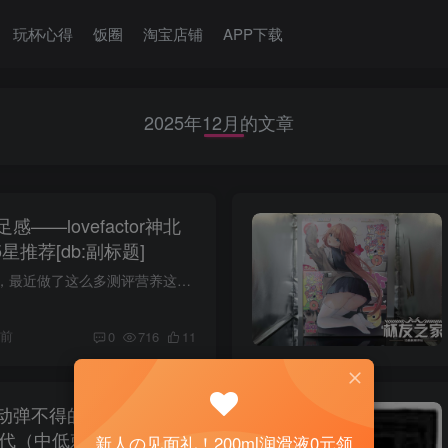
玩杯心得
饭圈
淘宝店铺
APP下载
2025年12月的文章
——lovefactor神北
星推荐[db:副标题]
大家好啊，我是阿鉴，最近做了这么多测评营养这一块补不上了，今天先测评一款不用喷射的玩具——lovefactor的大奶，神北雏子。 一、包装和胶体の细节展示 包装展示： 经典的二次元画风黄头发妹...
月前
0
716
11
动弹不得的和服少女——
三代（中低刺激）4星推荐
新人の见面礼！200ml润滑液0元领