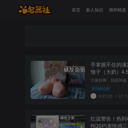
首页
新人知识
测评精选
手掌握不住的满足感
雏子（大奶）4.5
玩杯心得
真爱无敌
8个
红温警告！热到
RQS约束快感