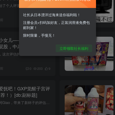
大家好，我是刚刚开始了个人评测生涯的阿鉴，今天评测的是RQS的旗舰款——约束快感三代~ 当年第一次玩约束快感一代还是18年，一晃四年过去了，二代都没关注到，就已经出了三代了！ 18年到22年也...
社长从日本漂洋过海来送你福利啦！
月前
0
135
7
注册会员+扫码加好友，正装润滑液免费包
邮到家！
限时限量，手慢无！
儿——lovefactor坐
屁股，中高刺激）四星推
立即领取社长福利
大家好哇，我是阿鉴，这次评估的lovefactor新产品坐姿可爱，是一个看起来很像麻美的小屁股。 顺便提示一下想去淘宝搜这个的哥哥，“卡”念“KAO日语中屁股上的汉字，当年看JOJO的时候就学会了。...
月前
0
203
9
爱抚吧！GXP觉醒子宫评
荐！）[db:副标题]
兄弟们，我是评估师阿Giao，带来了新杯子的评估！评价技能熟练度+1̷话不多说！今日直接进入主题吧。 这个评价是GXP品牌的觉醒子宫，也是高级刺激的飞机杯。(不得不说最近几期的老司机福利属于~...