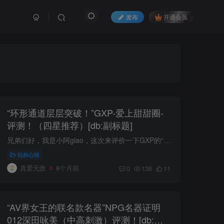
发布
开通会员
“环形通道层层突破！”GXP-爱上甜甜圈-
评测！（四星推荐）[db:副标题]
兄弟们好，我是小阿giao，这次来评价一下GXP的“爱上甜甜圈”，是个5kg屁股倒模！ 看到这个重量就知道是不是很牛批了？最近也用了这个很久，给兄弟们讲讲体验。 一、包装及产品の细节展示 包装...
玩杯心得
真爱无敌
8个月前
0
136
11
“AV界女王的联名款名器”NPG名器证明
012深田咏美（中高刺激）评测！[db:副